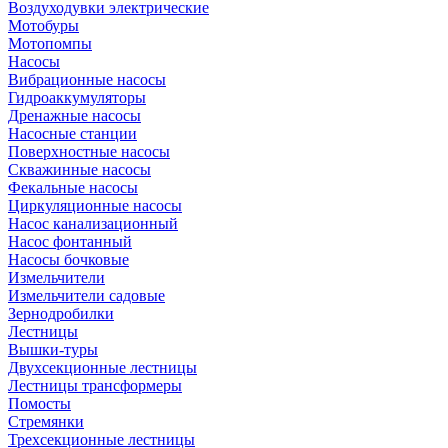
Воздуходувки электрические
Мотобуры
Мотопомпы
Насосы
Вибрационные насосы
Гидроаккумуляторы
Дренажные насосы
Насосные станции
Поверхностные насосы
Скважинные насосы
Фекальные насосы
Циркуляционные насосы
Насос канализационный
Насос фонтанный
Насосы бочковые
Измельчители
Измельчители садовые
Зернодробилки
Лестницы
Вышки-туры
Двухсекционные лестницы
Лестницы трансформеры
Помосты
Стремянки
Трехсекционные лестницы