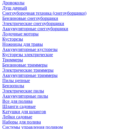
Дровоколы
Душ дачный
Снегоуборочная техника (снегоуборщики)
Бензиновые снегоуборщики
Электрические снегоуборщики
Аккумуляторные снегоуборщики
Лодочные моторы
Кусторезы
Ножницы для травы
Аккумуляторные кусторезы
Кусторезы электрические
Триммеры
Бензиновые триммеры
Электрические триммеры
Аккумуляторные триммеры
Пилы цепные
Бензопилы
Электрические пилы
Аккумуляторные пилы
Все для полива
Шланги садовые
Катушки для шлангов
Лейки садовые
Наборы для полива
Системы управления поливом