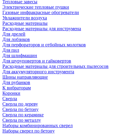
Тепловые завесы
Электрические тепловые пушки
Газовые инфракрасные обогреватели
Увлажнители воздуха
Расходные материалы
Расходные материалы для инструмена
Для дрелей
Для лобзиков
Для перфораторов и отбойных молотков
Для пил
Для шлифмашин
Для шуруповертов и гайковертов
Расходные материалы для строительных пылесосов
Для аккумуляторного инструмента
Шины направляющие
Для рубанков
К вибраторам
Коронки
Сверла
Сверла по дереву
Сверла по бетону
Сверла по керамике
Сверла по металлу
Наборы комбинированных сверел
Наборы сверел по бетону