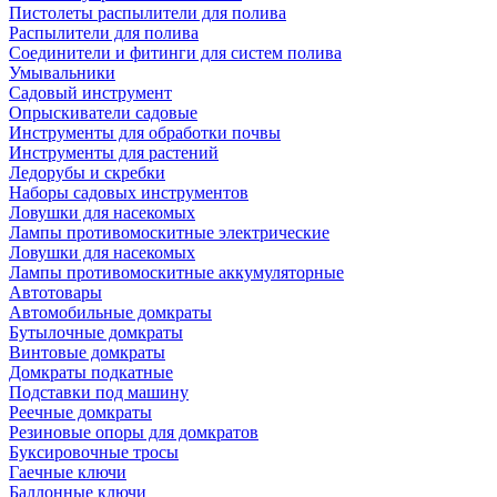
Пистолеты распылители для полива
Распылители для полива
Соединители и фитинги для систем полива
Умывальники
Садовый инструмент
Опрыскиватели садовые
Инструменты для обработки почвы
Инструменты для растений
Ледорубы и скребки
Наборы садовых инструментов
Ловушки для насекомых
Лампы противомоскитные электрические
Ловушки для насекомых
Лампы противомоскитные аккумуляторные
Автотовары
Автомобильные домкраты
Бутылочные домкраты
Винтовые домкраты
Домкраты подкатные
Подставки под машину
Реечные домкраты
Резиновые опоры для домкратов
Буксировочные тросы
Гаечные ключи
Баллонные ключи