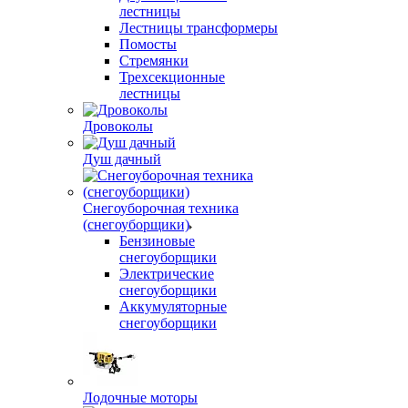
лестницы
Лестницы трансформеры
Помосты
Стремянки
Трехсекционные
лестницы
Дровоколы
Душ дачный
Снегоуборочная техника
(снегоуборщики)
Бензиновые
снегоуборщики
Электрические
снегоуборщики
Аккумуляторные
снегоуборщики
Лодочные моторы