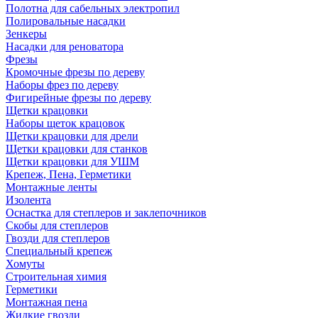
Полотна для сабельных электропил
Полировальные насадки
Зенкеры
Насадки для реноватора
Фрезы
Кромочные фрезы по дереву
Наборы фрез по дереву
Фигирейные фрезы по дереву
Щетки крацовки
Наборы щеток крацовок
Щетки крацовки для дрели
Щетки крацовки для станков
Щетки крацовки для УШМ
Крепеж, Пена, Герметики
Монтажные ленты
Изолента
Оснастка для степлеров и заклепочников
Скобы для степлеров
Гвозди для степлеров
Специальный крепеж
Хомуты
Строительная химия
Герметики
Монтажная пена
Жидкие гвозди