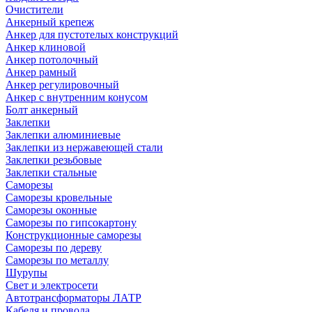
Очистители
Анкерный крепеж
Анкер для пустотелых конструкций
Анкер клиновой
Анкер потолочный
Анкер рамный
Анкер регулировочный
Анкер с внутренним конусом
Болт анкерный
Заклепки
Заклепки алюминиевые
Заклепки из нержавеющей стали
Заклепки резьбовые
Заклепки стальные
Саморезы
Саморезы кровельные
Саморезы оконные
Саморезы по гипсокартону
Конструкционные саморезы
Саморезы по дереву
Саморезы по металлу
Шурупы
Свет и электросети
Автотрансформаторы ЛАТР
Кабеля и провода