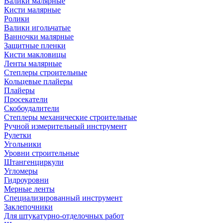
Валики малярные
Кисти малярные
Ролики
Валики игольчатые
Ванночки малярные
Защитные пленки
Кисти макловицы
Ленты малярные
Степлеры строительные
Кольцевые плайеры
Плайеры
Просекатели
Скобоудалители
Степлеры механические строительные
Ручной измерительный инструмент
Рулетки
Угольники
Уровни строительные
Штангенциркули
Угломеры
Гидроуровни
Мерные ленты
Специализированный инструмент
Заклепочники
Для штукатурно-отделочных работ