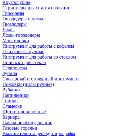
Круглогубцы
Стрипперы для снятия изоляции
Тросорезы
Гвоздодеры и ломы
Гвоздодеры
Ломы
Ломы-гвоздодеры
Монтировки
Инструмент для работы с кафелем
Плиткорезы ручные
Инструмент для работы со стеклом
Присоски для стекла
Стеклорезы
Зубила
Слесарный и столярный инструмент
Ножовки (пилы ручные)
Рубанки
Напильники
Топоры
Стамески
Щётки проволочные
Кернеры
Паяльное оборудование
Газовые горелки
Выжигатели по дереву, пирографы