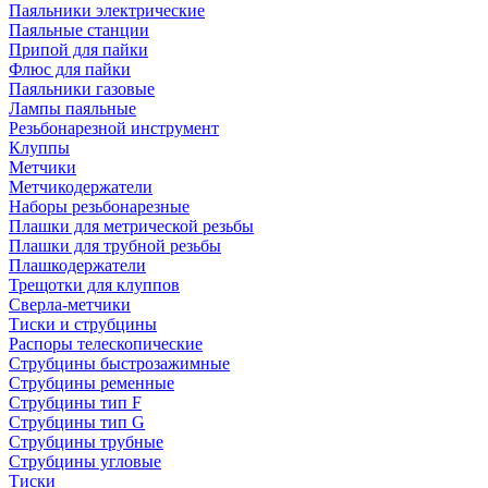
Паяльники электрические
Паяльные станции
Припой для пайки
Флюс для пайки
Паяльники газовые
Лампы паяльные
Резьбонарезной инструмент
Клуппы
Метчики
Метчикодержатели
Наборы резьбонарезные
Плашки для метрической резьбы
Плашки для трубной резьбы
Плашкодержатели
Трещотки для клуппов
Сверла-метчики
Тиски и струбцины
Распоры телескопические
Струбцины быстрозажимные
Струбцины ременные
Струбцины тип F
Струбцины тип G
Струбцины трубные
Струбцины угловые
Тиски