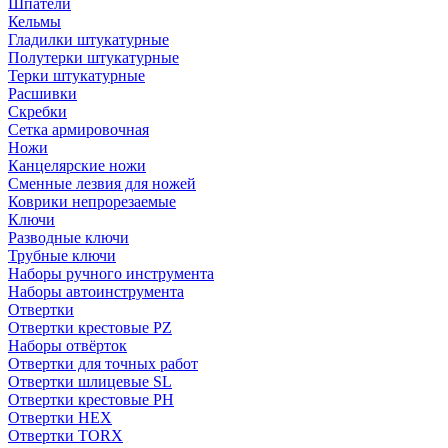
Шпатели
Кельмы
Гладилки штукатурные
Полутерки штукатурные
Терки штукатурные
Расшивки
Скребки
Сетка армировочная
Ножи
Канцелярские ножи
Сменные лезвия для ножей
Коврики непрорезаемые
Ключи
Разводные ключи
Трубные ключи
Наборы ручного инструмента
Наборы автоинструмента
Отвертки
Отвертки крестовые PZ
Наборы отвёрток
Отвертки для точных работ
Отвертки шлицевые SL
Отвертки крестовые PH
Отвертки HEX
Отвертки TORX