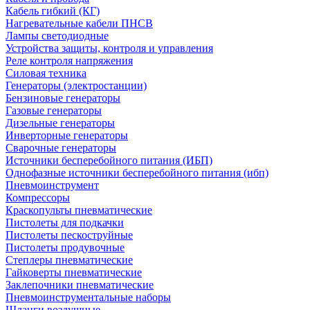
Кабель гибкий (КГ)
Нагревательные кабели ПНСВ
Лампы светодиодные
Устройства защиты, контроля и управления
Реле контроля напряжения
Силовая техника
Генераторы (электростанции)
Бензиновые генераторы
Газовые генераторы
Дизельные генераторы
Инверторные генераторы
Сварочные генераторы
Источники бесперебойного питания (ИБП)
Однофазные источники бесперебойного питания (ибп)
Пневмоинструмент
Компрессоры
Краскопульты пневматические
Пистолеты для подкачки
Пистолеты пескоструйные
Пистолеты продувочные
Степлеры пневматические
Гайковерты пневматические
Заклепочники пневматические
Пневмоинструментальные наборы
Шланги воздушные