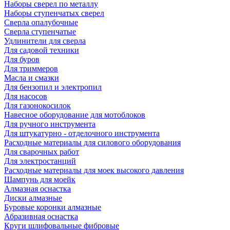
Наборы сверел по металлу
Наборы ступенчатых сверел
Сверла опалубочные
Сверла ступенчатые
Удлинители для сверла
Для садовой техники
Для буров
Для триммеров
Масла и смазки
Для бензопил и электропил
Для насосов
Для газонокосилок
Навесное оборудование для мотоблоков
Для ручного инструмента
Для штукатурно - отделочного инструмента
Расходные материалы для силового оборудования
Для сварочных работ
Для электростанций
Расходные материалы для моек высокого давления
Шампунь для моейк
Алмазная оснастка
Диски алмазные
Буровые коронки алмазные
Абразивная оснастка
Круги шлифовальные фибровые