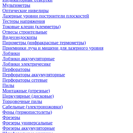
Мультиметры
Оптические нивелиры
Лазерные уровни построители плоскостей
Тестеры напряжения
Токовые клещи (клемметры)
Отвесы строительные
Видеоэндоскопы
Пирометры (инфракрасные термометры)
Приемники луча и мишени для лазерного уровня
Лобзики
Лобзики аккумуляторные
Лобзики электричесике
Перфораторы
Перфораторы аккумуляторные
Перфораторы сетевые
Пилы
Монтажные (отрезные)
Циркулярные (дисковые)
Торцовочные пилы
Сабельные (электроножовки)
Фены (термопистолеты)
Фрезеры
Фрезеры универсальные
Фрезеры аккумуляторные