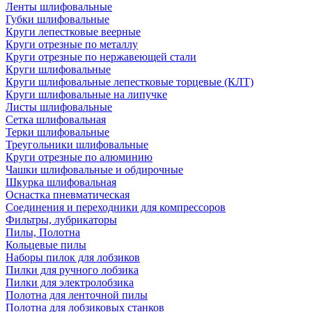
Ленты шлифовальные
Губки шлифовальные
Круги лепестковые веерные
Круги отрезные по металлу
Круги отрезные по нержавеющей стали
Круги шлифовальные
Круги шлифовальные лепестковые торцевые (КЛТ)
Круги шлифовальные на липучке
Листы шлифовальные
Сетка шлифовальная
Терки шлифовальные
Треугольники шлифовальные
Круги отрезные по алюминию
Чашки шлифовальные и обдирочные
Шкурка шлифовальная
Оснастка пневматическая
Соединения и переходники для компрессоров
Фильтры, лубрикаторы
Пилы, Полотна
Кольцевые пилы
Наборы пилок для лобзиков
Пилки для ручного лобзика
Пилки для электролобзика
Полотна для ленточной пилы
Полотна для лобзиковых станков