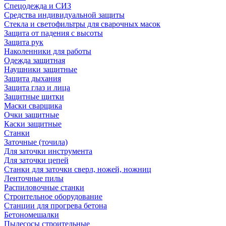
Спецодежда и СИЗ
Средства индивидуальной защиты
Стекла и светофильтры для сварочных масок
Защита от падения с высоты
Защита рук
Наколенники для работы
Одежда защитная
Наушники защитные
Защита дыхания
Защита глаз и лица
Защитные щитки
Маски сварщика
Очки защитные
Каски защитные
Станки
Заточные (точила)
Для заточки инструмента
Для заточки цепей
Станки для заточки сверл, ножей, ножниц
Ленточные пилы
Распиловочные станки
Строительное оборудование
Станции для прогрева бетона
Бетономешалки
Пылесосы строительные