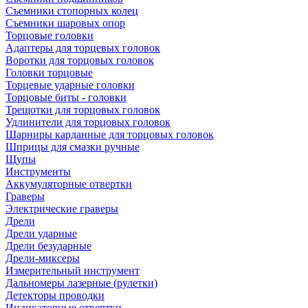
Съемники стопорных колец
Съемники шаровых опор
Торцовые головки
Адаптеры для торцевых головок
Воротки для торцовых головок
Головки торцовые
Торцевые ударные головки
Торцовые биты - головки
Трещотки для торцовых головок
Удлинители для торцовых головок
Шарниры карданные для торцовых головок
Шприцы для смазки ручные
Щупы
Инструменты
Аккумуляторные отвертки
Граверы
Электрические граверы
Дрели
Дрели ударные
Дрели безударные
Дрели-миксеры
Измерительный инструмент
Дальномеры лазерные (рулетки)
Детекторы проводки
Индикаторные отвертки