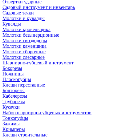
Отвертки ударные
Садовый инструмент и инвентарь
Садовые тачки
Молотки и кувалды
Кувалды
Молотки кровельщика
Молотки безынерционные
Молотки гвоздодеры
Молотки каменщика
Молотки сборочные
Молотки слесарные
Шарнирно-губцевый инструмент
Бокорезы
Ножницы
Плоскогубцы
Клещи переставные
Болторезы
Кабелерезы
Труборезы
Кусачки
Набор шарнирно-губцевых инструментов
Тонкогубцы
Зажимы
Кримперы
Клещи строительные