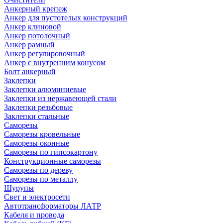
Анкерный крепеж
Анкер для пустотелых конструкций
Анкер клиновой
Анкер потолочный
Анкер рамный
Анкер регулировочный
Анкер с внутренним конусом
Болт анкерный
Заклепки
Заклепки алюминиевые
Заклепки из нержавеющей стали
Заклепки резьбовые
Заклепки стальные
Саморезы
Саморезы кровельные
Саморезы оконные
Саморезы по гипсокартону
Конструкционные саморезы
Саморезы по дереву
Саморезы по металлу
Шурупы
Свет и электросети
Автотрансформаторы ЛАТР
Кабеля и провода