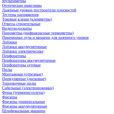
Мультиметры
Оптические нивелиры
Лазерные уровни построители плоскостей
Тестеры напряжения
Токовые клещи (клемметры)
Отвесы строительные
Видеоэндоскопы
Пирометры (инфракрасные термометры)
Приемники луча и мишени для лазерного уровня
Лобзики
Лобзики аккумуляторные
Лобзики электричесике
Перфораторы
Перфораторы аккумуляторные
Перфораторы сетевые
Пилы
Монтажные (отрезные)
Циркулярные (дисковые)
Торцовочные пилы
Сабельные (электроножовки)
Фены (термопистолеты)
Фрезеры
Фрезеры универсальные
Фрезеры аккумуляторные
Шлифовальные машины