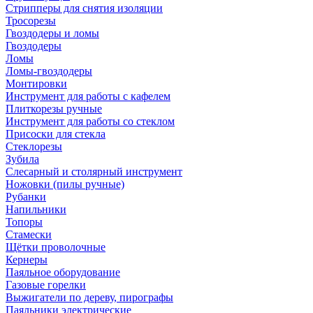
Стрипперы для снятия изоляции
Тросорезы
Гвоздодеры и ломы
Гвоздодеры
Ломы
Ломы-гвоздодеры
Монтировки
Инструмент для работы с кафелем
Плиткорезы ручные
Инструмент для работы со стеклом
Присоски для стекла
Стеклорезы
Зубила
Слесарный и столярный инструмент
Ножовки (пилы ручные)
Рубанки
Напильники
Топоры
Стамески
Щётки проволочные
Кернеры
Паяльное оборудование
Газовые горелки
Выжигатели по дереву, пирографы
Паяльники электрические