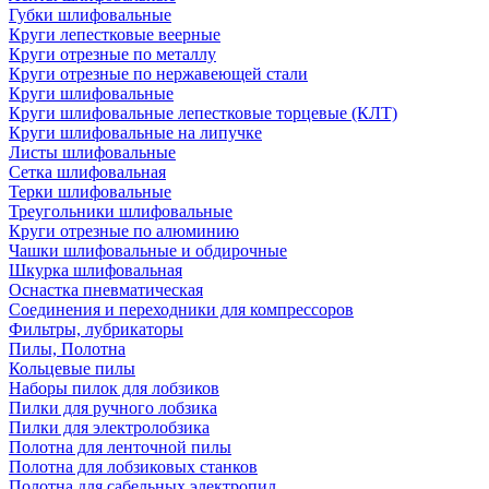
Губки шлифовальные
Круги лепестковые веерные
Круги отрезные по металлу
Круги отрезные по нержавеющей стали
Круги шлифовальные
Круги шлифовальные лепестковые торцевые (КЛТ)
Круги шлифовальные на липучке
Листы шлифовальные
Сетка шлифовальная
Терки шлифовальные
Треугольники шлифовальные
Круги отрезные по алюминию
Чашки шлифовальные и обдирочные
Шкурка шлифовальная
Оснастка пневматическая
Соединения и переходники для компрессоров
Фильтры, лубрикаторы
Пилы, Полотна
Кольцевые пилы
Наборы пилок для лобзиков
Пилки для ручного лобзика
Пилки для электролобзика
Полотна для ленточной пилы
Полотна для лобзиковых станков
Полотна для сабельных электропил