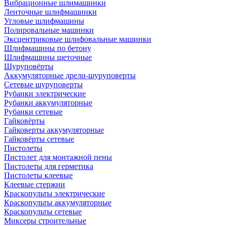
Вибрационные шлимашинки
Ленточные шлифмашинки
Угловые шлифмашины
Полировальные машинки
Эксцентриковые шлифовальные машинки
Шлифмашины по бетону
Шлифмашины щеточные
Шуруповёрты
Аккумуляторные дрели-шуруповерты
Сетевые шуруповерты
Рубанки электрические
Рубанки аккумуляторные
Рубанки сетевые
Гайковёрты
Гайковерты аккумуляторные
Гайковёрты сетевые
Пистолеты
Пистолет для монтажной пены
Пистолеты для герметика
Пистолеты клеевые
Клеевые стержни
Краскопульты электрические
Краскопульты аккумуляторные
Краскопульты сетевые
Миксеры строительные