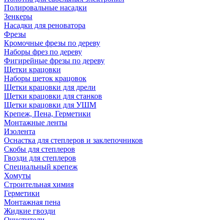
Полировальные насадки
Зенкеры
Насадки для реноватора
Фрезы
Кромочные фрезы по дереву
Наборы фрез по дереву
Фигирейные фрезы по дереву
Щетки крацовки
Наборы щеток крацовок
Щетки крацовки для дрели
Щетки крацовки для станков
Щетки крацовки для УШМ
Крепеж, Пена, Герметики
Монтажные ленты
Изолента
Оснастка для степлеров и заклепочников
Скобы для степлеров
Гвозди для степлеров
Специальный крепеж
Хомуты
Строительная химия
Герметики
Монтажная пена
Жидкие гвозди
Очистители