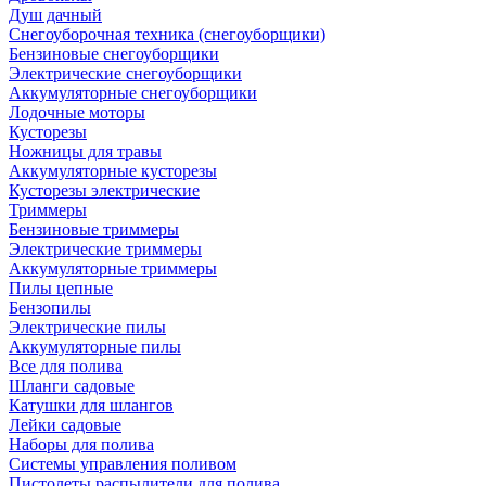
Душ дачный
Снегоуборочная техника (снегоуборщики)
Бензиновые снегоуборщики
Электрические снегоуборщики
Аккумуляторные снегоуборщики
Лодочные моторы
Кусторезы
Ножницы для травы
Аккумуляторные кусторезы
Кусторезы электрические
Триммеры
Бензиновые триммеры
Электрические триммеры
Аккумуляторные триммеры
Пилы цепные
Бензопилы
Электрические пилы
Аккумуляторные пилы
Все для полива
Шланги садовые
Катушки для шлангов
Лейки садовые
Наборы для полива
Системы управления поливом
Пистолеты распылители для полива