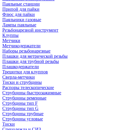
Паяльные станции
Припой для пайки
Флюс для пайки
Паяльники газовые
Лампы паяльные
Резьбонарезной инструмент
Клуппы
Метчики
Метчикодержатели
Наборы резьбонарезные
Плашки для метрической резьбы
Плашки для трубной резьбы
Плашкодержатели
Трещотки для клуппов
Сверла-метчики
Тиски и струбцины
Распоры телескопические
Струбцины быстрозажимные
Струбцины ременные
Струбцины тип F
Струбцины тип G
Струбцины трубные
Струбцины угловые
Тиски
Спецодежда и СИЗ