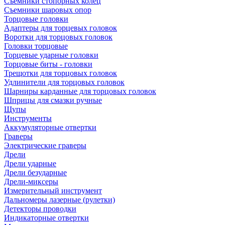
Съемники стопорных колец
Съемники шаровых опор
Торцовые головки
Адаптеры для торцевых головок
Воротки для торцовых головок
Головки торцовые
Торцевые ударные головки
Торцовые биты - головки
Трещотки для торцовых головок
Удлинители для торцовых головок
Шарниры карданные для торцовых головок
Шприцы для смазки ручные
Щупы
Инструменты
Аккумуляторные отвертки
Граверы
Электрические граверы
Дрели
Дрели ударные
Дрели безударные
Дрели-миксеры
Измерительный инструмент
Дальномеры лазерные (рулетки)
Детекторы проводки
Индикаторные отвертки