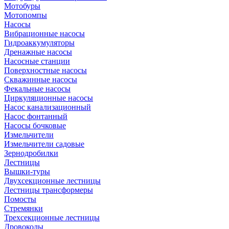
Мотобуры
Мотопомпы
Насосы
Вибрационные насосы
Гидроаккумуляторы
Дренажные насосы
Насосные станции
Поверхностные насосы
Скважинные насосы
Фекальные насосы
Циркуляционные насосы
Насос канализационный
Насос фонтанный
Насосы бочковые
Измельчители
Измельчители садовые
Зернодробилки
Лестницы
Вышки-туры
Двухсекционные лестницы
Лестницы трансформеры
Помосты
Стремянки
Трехсекционные лестницы
Дровоколы