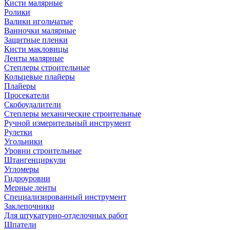
Кисти малярные
Ролики
Валики игольчатые
Ванночки малярные
Защитные пленки
Кисти макловицы
Ленты малярные
Степлеры строительные
Кольцевые плайеры
Плайеры
Просекатели
Скобоудалители
Степлеры механические строительные
Ручной измерительный инструмент
Рулетки
Угольники
Уровни строительные
Штангенциркули
Угломеры
Гидроуровни
Мерные ленты
Специализированный инструмент
Заклепочники
Для штукатурно-отделочных работ
Шпатели