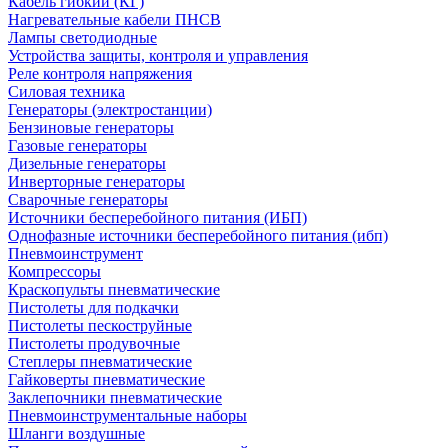
Кабель гибкий (КГ)
Нагревательные кабели ПНСВ
Лампы светодиодные
Устройства защиты, контроля и управления
Реле контроля напряжения
Силовая техника
Генераторы (электростанции)
Бензиновые генераторы
Газовые генераторы
Дизельные генераторы
Инверторные генераторы
Сварочные генераторы
Источники бесперебойного питания (ИБП)
Однофазные источники бесперебойного питания (ибп)
Пневмоинструмент
Компрессоры
Краскопульты пневматические
Пистолеты для подкачки
Пистолеты пескоструйные
Пистолеты продувочные
Степлеры пневматические
Гайковерты пневматические
Заклепочники пневматические
Пневмоинструментальные наборы
Шланги воздушные