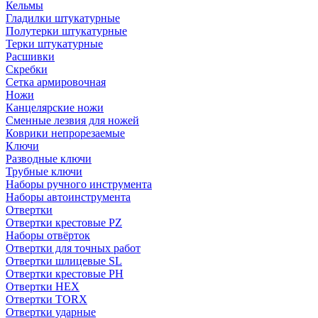
Кельмы
Гладилки штукатурные
Полутерки штукатурные
Терки штукатурные
Расшивки
Скребки
Сетка армировочная
Ножи
Канцелярские ножи
Сменные лезвия для ножей
Коврики непрорезаемые
Ключи
Разводные ключи
Трубные ключи
Наборы ручного инструмента
Наборы автоинструмента
Отвертки
Отвертки крестовые PZ
Наборы отвёрток
Отвертки для точных работ
Отвертки шлицевые SL
Отвертки крестовые PH
Отвертки HEX
Отвертки TORX
Отвертки ударные