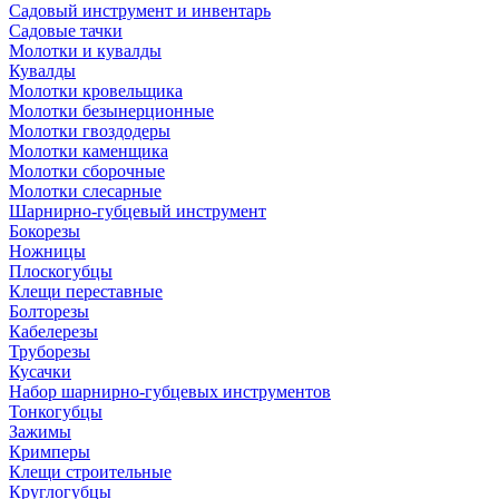
Садовый инструмент и инвентарь
Садовые тачки
Молотки и кувалды
Кувалды
Молотки кровельщика
Молотки безынерционные
Молотки гвоздодеры
Молотки каменщика
Молотки сборочные
Молотки слесарные
Шарнирно-губцевый инструмент
Бокорезы
Ножницы
Плоскогубцы
Клещи переставные
Болторезы
Кабелерезы
Труборезы
Кусачки
Набор шарнирно-губцевых инструментов
Тонкогубцы
Зажимы
Кримперы
Клещи строительные
Круглогубцы