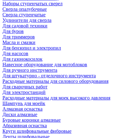
Наборы ступенчатых сверел
Сверла опалубочные
Сверла ступенчатые
Удлинители для сверла
Для садовой техники
Для буров
Для триммеров
Масла и смазки
Для бензопил и электропил
Для насосов
Для газонокосилок
Навесное оборудование для мотоблоков
Для ручного инструмента
Для штукатурно - отделочного инструмента
Расходные материалы для силового оборудования
Для сварочных работ
Для электростанций
Расходные материалы для моек высокого давления
Шампунь для моейк
Алмазная оснастка
Диски алмазные
Буровые коронки алмазные
Абразивная оснастка
Круги шлифовальные фибровые
Ленты шлифовальные