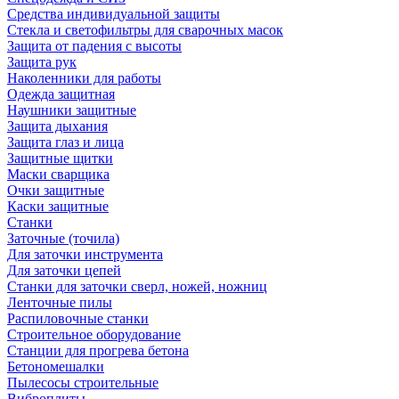
Средства индивидуальной защиты
Стекла и светофильтры для сварочных масок
Защита от падения с высоты
Защита рук
Наколенники для работы
Одежда защитная
Наушники защитные
Защита дыхания
Защита глаз и лица
Защитные щитки
Маски сварщика
Очки защитные
Каски защитные
Станки
Заточные (точила)
Для заточки инструмента
Для заточки цепей
Станки для заточки сверл, ножей, ножниц
Ленточные пилы
Распиловочные станки
Строительное оборудование
Станции для прогрева бетона
Бетономешалки
Пылесосы строительные
Виброплиты