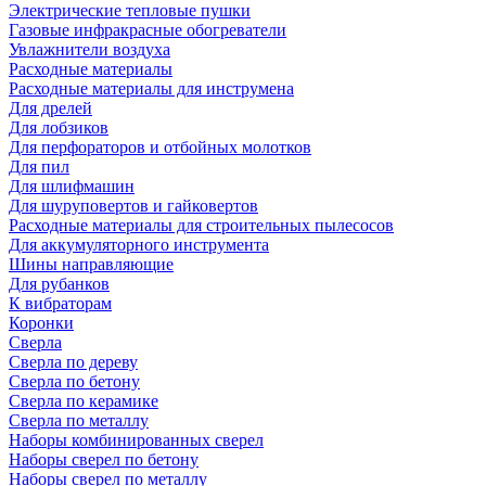
Электрические тепловые пушки
Газовые инфракрасные обогреватели
Увлажнители воздуха
Расходные материалы
Расходные материалы для инструмена
Для дрелей
Для лобзиков
Для перфораторов и отбойных молотков
Для пил
Для шлифмашин
Для шуруповертов и гайковертов
Расходные материалы для строительных пылесосов
Для аккумуляторного инструмента
Шины направляющие
Для рубанков
К вибраторам
Коронки
Сверла
Сверла по дереву
Сверла по бетону
Сверла по керамике
Сверла по металлу
Наборы комбинированных сверел
Наборы сверел по бетону
Наборы сверел по металлу