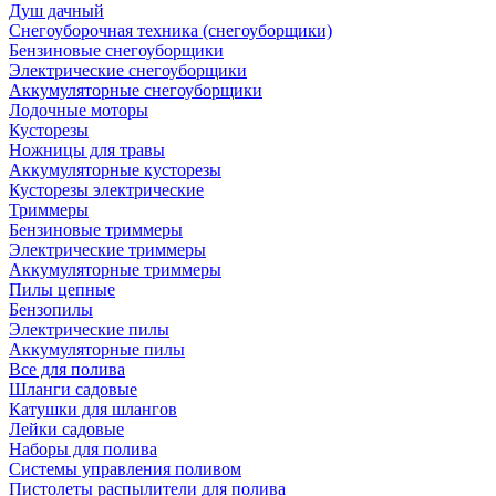
Душ дачный
Снегоуборочная техника (снегоуборщики)
Бензиновые снегоуборщики
Электрические снегоуборщики
Аккумуляторные снегоуборщики
Лодочные моторы
Кусторезы
Ножницы для травы
Аккумуляторные кусторезы
Кусторезы электрические
Триммеры
Бензиновые триммеры
Электрические триммеры
Аккумуляторные триммеры
Пилы цепные
Бензопилы
Электрические пилы
Аккумуляторные пилы
Все для полива
Шланги садовые
Катушки для шлангов
Лейки садовые
Наборы для полива
Системы управления поливом
Пистолеты распылители для полива