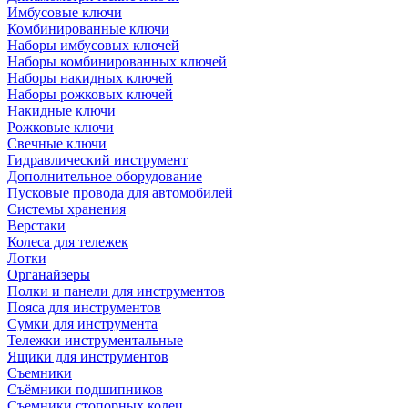
Имбусовые ключи
Комбинированные ключи
Наборы имбусовых ключей
Наборы комбинированных ключей
Наборы накидных ключей
Наборы рожковых ключей
Накидные ключи
Рожковые ключи
Свечные ключи
Гидравлический инструмент
Дополнительное оборудование
Пусковые провода для автомобилей
Системы хранения
Верстаки
Колеса для тележек
Лотки
Органайзеры
Полки и панели для инструментов
Пояса для инструментов
Сумки для инструмента
Тележки инструментальные
Ящики для инструментов
Съемники
Съёмники подшипников
Съемники стопорных колец