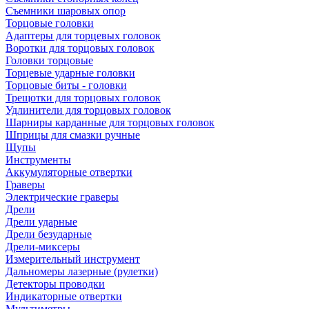
Съемники шаровых опор
Торцовые головки
Адаптеры для торцевых головок
Воротки для торцовых головок
Головки торцовые
Торцевые ударные головки
Торцовые биты - головки
Трещотки для торцовых головок
Удлинители для торцовых головок
Шарниры карданные для торцовых головок
Шприцы для смазки ручные
Щупы
Инструменты
Аккумуляторные отвертки
Граверы
Электрические граверы
Дрели
Дрели ударные
Дрели безударные
Дрели-миксеры
Измерительный инструмент
Дальномеры лазерные (рулетки)
Детекторы проводки
Индикаторные отвертки
Мультиметры