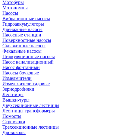
Мотобуры
Мотопомпы
Насосы
Вибрационные насосы
Гидроаккумуляторы
Дренажные насосы
Насосные станции
Поверхностные насосы
Скважинные насосы
Фекальные насосы
Циркуляционные насосы
Насос канализационный
Насос фонтанный
Насосы бочковые
Измельчители
Измельчители садовые
Зернодробилки
Лестницы
Вышки-туры
Двухсекционные лестницы
Лестницы трансформеры
Помосты
Стремянки
Трехсекционные лестницы
Дровоколы